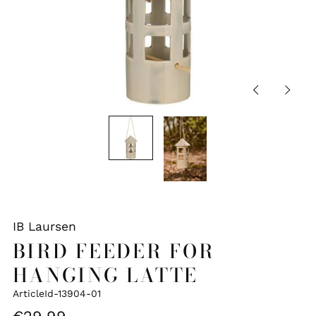
Vorige
Volge
dia
dia
IB Laursen
BIRD FEEDER FOR
HANGING LATTE
ArticleId-13904-01
Normale