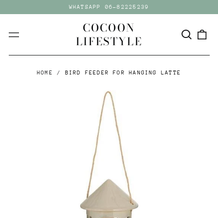
WHATSAPP 06-82225239
COCOON
Zoeken
0
Menu
LIFESTYLE
art
HOME
/
BIRD FEEDER FOR HANGING LATTE